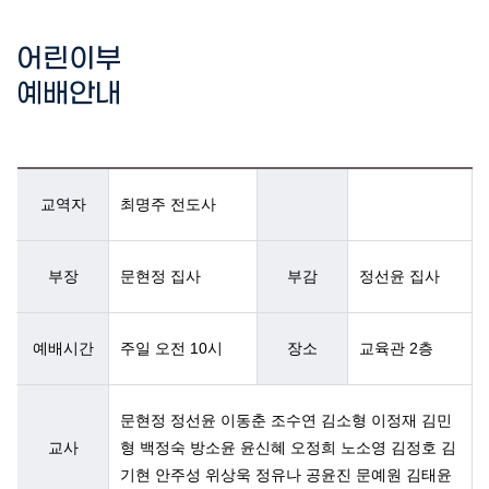
어린이부
예배안내
교역자
최명주 전도사
부장
문현정 집사
부감
정선윤 집사
예배시간
주일 오전 10시
장소
교육관 2층
문현정 정선윤 이동춘 조수연 김소형 이정재 김민
교사
형 백정숙 방소윤 윤신혜 오정희 노소영 김정호 김
기현 안주성 위상욱 정유나 공윤진 문예원 김태윤